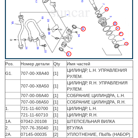
Pos.
Номер детали
Qty
Имя частей
ЦИЛИНДР, L.H. УПРАВЛЕНИЯ
G1.
707-00-X8A40
[1]
РУЛЕМ.
ЦИЛИНДР, R.H. УПРАВЛЕНИЯ
707-00-X8A50
[1]
РУЛЕМ.
707-00-08A40
[1]
СОБРАНИЕ ЦИЛИНДРА, L.H.
707-00-08A50
[1]
СОБРАНИЕ ЦИЛИНДРА, R.H.
1.
721-11-60700
[1]
ЦИЛИНДР, L.H.
721-11-60710
[1]
ЦИЛИНДР, R.H.
1A.
07042-20108
[1]
ШТЕПСЕЛЬНАЯ ВИЛКА
2.
707-76-35040
[1]
ВТУЛКА
2A.
07145-00035
[2]
УПЛОТНЕНИЕ, ПЫЛЬ (НАБОР)