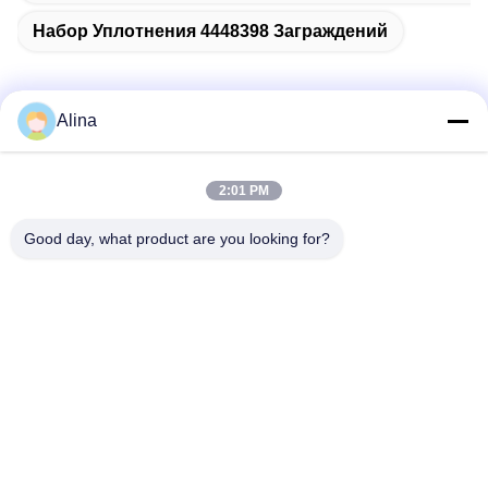
Набор Уплотнения 4448398 Заграждений
Alina
Быстрый контакт
2:01 PM
Адрес
Good day, what product are you looking for?
No.7, майна 3, к северу от деревни LianXi, городок
Dongpu, район Tianhe, Гуанчжоу, Китай
Телефон
86--14749308310
Электронная почта
Alina@suncarseals.com