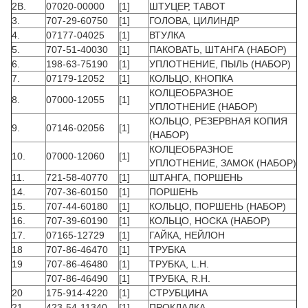
2B.
07020-00000
[1]
ШТУЦЕР, ТАВОТ
3.
707-29-60750
[1]
ГОЛОВА, ЦИЛИНДР
4.
07177-04025
[1]
ВТУЛКА
5.
707-51-40030
[1]
ПАКОВАТЬ, ШТАНГА (НАБОР)
6.
198-63-75190
[1]
УПЛОТНЕНИЕ, ПЫЛЬ (НАБОР)
7.
07179-12052
[1]
КОЛЬЦО, КНОПКА
КОЛЦЕОБРАЗНОЕ
8.
07000-12055
[1]
УПЛОТНЕНИЕ (НАБОР)
КОЛЬЦО, РЕЗЕРВНАЯ КОПИЯ
9.
07146-02056
[1]
(НАБОР)
КОЛЦЕОБРАЗНОЕ
10.
07000-12060
[1]
УПЛОТНЕНИЕ, ЗАМОК (НАБОР)
11.
721-58-40770
[1]
ШТАНГА, ПОРШЕНЬ
14.
707-36-60150
[1]
ПОРШЕНЬ
15.
707-44-60180
[1]
КОЛЬЦО, ПОРШЕНЬ (НАБОР)
16.
707-39-60190
[1]
КОЛЬЦО, НОСКА (НАБОР)
17.
07165-12729
[1]
ГАЙКА, НЕЙЛОН
18
707-86-46470
[1]
ТРУБКА
19
707-86-46480
[1]
ТРУБКА, L.H.
707-86-46490
[1]
ТРУБКА, R.H.
20
175-914-4220
[1]
СТРУБЦИНА
21
423-54-11340
[1]
ПРОКЛАДКА