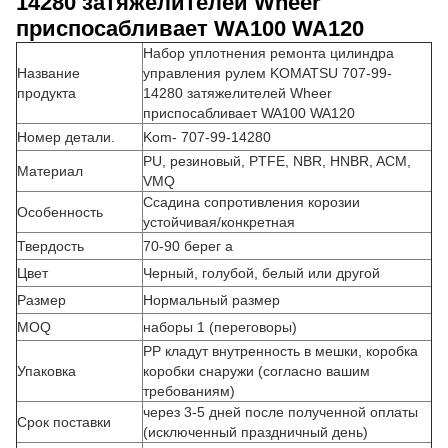
14280 затяжелителей Wheer
приспосабливает WA100 WA120
Набор уплотнения ремонта цилиндра
Название
управления рулем KOMATSU 707-99-
продукта
14280 затяжелителей Wheer
приспосабливает WA100 WA120
Номер детали.
Kom- 707-99-14280
PU, резиновый, PTFE, NBR, HNBR, ACM,
Материал
VMQ
Ссадина сопротивления корозии
Особенность
устойчивая/конкретная
Твердость
70-90 берег a
Цвет
Черный, голубой, белый или другой
Размер
Нормальный размер
MOQ
наборы 1 (переговоры)
PP кладут внутренность в мешки, коробка
Упаковка
коробки снаружи (согласно вашим
требованиям)
через 3-5 дней после полученной оплаты
Срок поставки
(исключенный праздничный день)