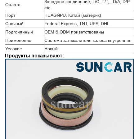
Западное соединение, L/C, T/T, , D/A, D/P
Оплата
etc.
Порт
HUAGNPU, Китай (материк)
Срочный
Federal Express, TNT, UPS, DHL
Подгонянный
OEM & ODM приветствованы
Применение
Система затяжелителя колеса внутренняя
Условие
Новый
Продукты показывают: