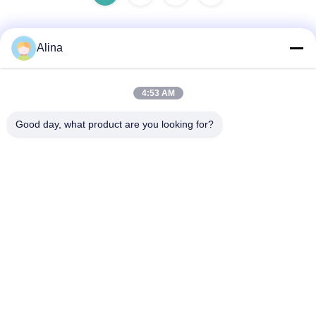
Alina
Быстрый контакт
4:53 AM
Адрес
Good day, what product are you looking for?
Комната 101, 1-й этаж, здание 3, Tianji International Plaza,
Чжуцунь, район Чжуцзи, район Тяньхэ, Гуанчжоу, Китай
Телефон
86--14749308310
Электронная почта
Alina@suncarseals.com
Политика конфиденциальности
|
Карта сайта
| Китай