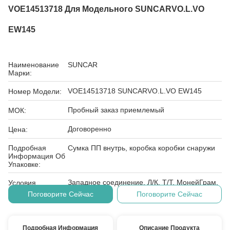
VOE14513718 Для Модельного SUNCARVO.L.VO
EW145
Наименование
SUNCAR
Марки:
VOE14513718 SUNCARVO.L.VO EW145
Номер Модели:
Пробный заказ приемлемый
МОК:
Договоренно
Цена:
Подробная
Сумка ПП внутрь, коробка коробки снаружи
Информация Об
Упаковке:
Западное соединение, Л/К, Т/Т, МонейГрам,
Условия
Д/А, Д/П
Оплаты:
Поговорите Сейчас
Поговорите Сейчас
Подробная Информация
Описание Продукта