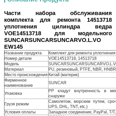
Части набора обслуживания
комплекта для ремонта 14513718
уплотнения цилиндра ведра
VOE14513718 для модельного
SUNCARSUNCARSUNCARVO.L.VO
EW145
Название продукта
Комплект для ремонта уплотнения
Номер детали
VOE14513718, 14513718
Модель
SUNCARSUNCARSUNCARVO.L.V
Материал
PU, резиновый, PTFE, NBR, HNBR
Место происхождения
Китай (материк)
Фирменное
SUNCAR
наименование
PP кладут внутренность в меш
Упаковка
снаружи
Самолетом, морским путем, сроч
Грузя режим
UPS, DHL, TNT, etc.)
Условия оплаты
Западное соединение, PayPal, T/T