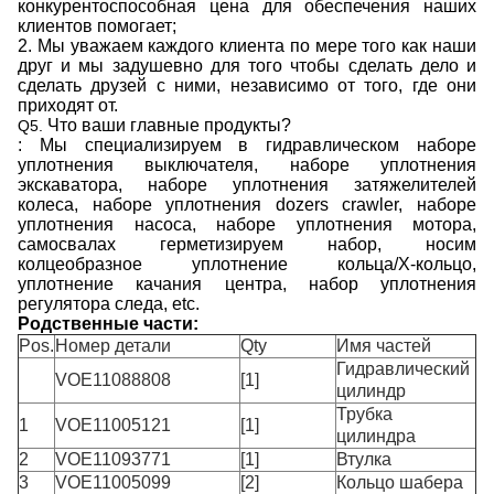
конкурентоспособная цена для обеспечения наших
клиентов помогает;
2. Мы уважаем каждого клиента по мере того как наши
друг и мы задушевно для того чтобы сделать дело и
сделать друзей с ними, независимо от того, где они
приходят от.
Что ваши главные продукты?
Q5.
: Мы специализируем в гидравлическом наборе
уплотнения выключателя, наборе уплотнения
экскаватора, наборе уплотнения затяжелителей
колеса, наборе уплотнения dozers crawler, наборе
уплотнения насоса, наборе уплотнения мотора,
самосвалах герметизируем набор, носим
колцеобразное уплотнение кольца/X-кольцо,
уплотнение качания центра, набор уплотнения
регулятора следа, etc.
Родственные части:
Pos.
Номер детали
Qty
Имя частей
Гидравлический
VOE11088808
[1]
цилиндр
Трубка
1
VOE11005121
[1]
цилиндра
2
VOE11093771
[1]
Втулка
3
VOE11005099
[2]
Кольцо шабера