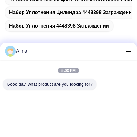
Набор Уплотнения Цилиндра 4448398 Заграждений
Набор Уплотнения 4448398 Заграждений
Alina
Быстрый контакт
5:08 PM
Адрес
Good day, what product are you looking for?
No.7, майна 3, к северу от деревни LianXi, городок
Dongpu, район Tianhe, Гуанчжоу, Китай
Телефон
86--14749308310
Электронная почта
Alina@suncarseals.com