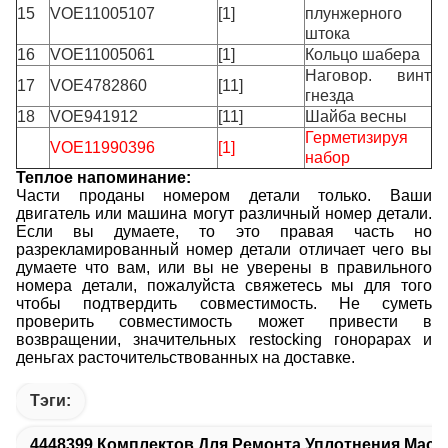
15
VOE11005107
[1]
плунжерного
штока
16
VOE11005061
[1]
Кольцо шабера
Наговор. винт
17
VOE4782860
[11]
гнезда
18
VOE941912
[11]
Шайба весны
Герметизируя
VOE11990396
[1]
набор
Теплое напоминание:
Части проданы номером детали только. Ваши
двигатель или машина могут различный номер детали.
Если вы думаете, то это правая часть но
разрекламированный номер детали отличает чего вы
думаете что вам, или вы не уверены в правильного
номера детали, пожалуйста свяжетесь мы для того
чтобы подтвердить совместимость. Не суметь
проверить совместимость может привести в
возвращении, значительных restocking гонорарах и
деньгах расточительствованных на доставке.
Тэги:
4448399 Комплектов Для Ремонта Уплотнения Масл