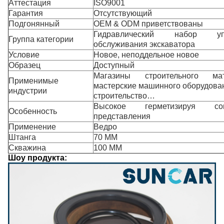
Аттестация
ISO9001
Гарантия
Отсутствующий
Подгонянный
OEM & ODM приветствованы
Гидравлический набор уп
Группа категории
обслуживания экскаватора
Условие
Новое, неподдельное новое
Образец
Доступный
Магазины строительного ма
Применимые
мастерские машинного оборудован
индустрии
строительство…
Высокое герметизируя со
Особенность
представления
Применение
Ведро
Штанга
70 MM
Скважина
100 MM
Шоу продукта: