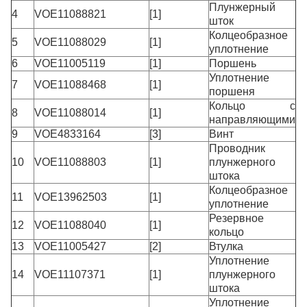
Плунжерный
4
VOE11088821
[1]
шток
Колцеобразное
5
VOE11088029
[1]
уплотнение
6
VOE11005119
[1]
Поршень
Уплотнение
7
VOE11088468
[1]
поршеня
Кольцо с
8
VOE11088014
[1]
направляющими
9
VOE4833164
[3]
Винт
Проводник
10
VOE11088803
[1]
плунжерного
штока
Колцеобразное
11
VOE13962503
[1]
уплотнение
Резервное
12
VOE11088040
[1]
кольцо
13
VOE11005427
[2]
Втулка
Уплотнение
14
VOE11107371
[1]
плунжерного
штока
Уплотнение