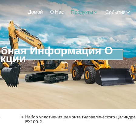
Домой
О Нас
Продукты
События
бная Информация О
кции
о
>
Набор уплотнения ремонта гидравлического цилиндра
EX100-2