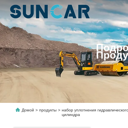
Подро
Проду
Домой
>
продукты
>
набор уплотнения гидравлическог
цилиндра