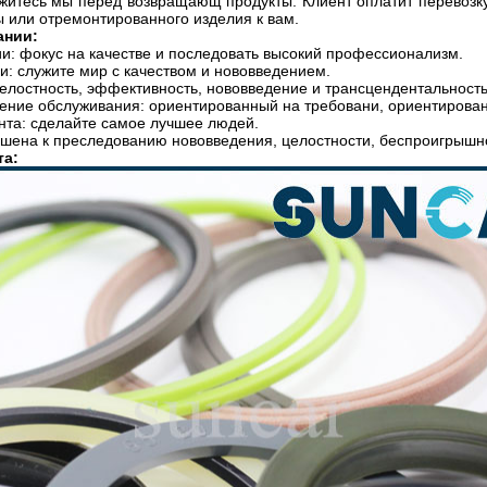
житесь мы перед возвращающ продукты. Клиент оплатит перевозку
ы или отремонтированного изделия к вам.
ании:
и: фокус на качестве и последовать высокий профессионализм.
и: служите мир с качеством и нововведением.
елостность, эффективность, нововведение и трансцендентальность
ние обслуживания: ориентированный на требовани, ориентированн
нта: сделайте самое лучшее людей.
шена к преследованию нововведения, целостности, беспроигрышно
та: