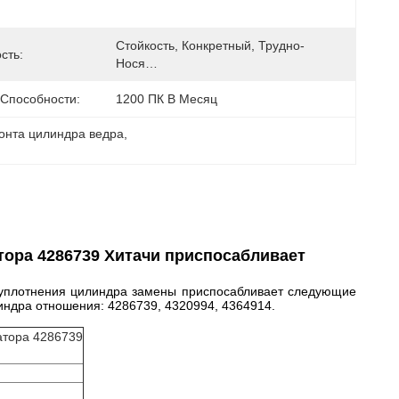
Стойкость, Конкретный, Трудно-
сть:
Нося…
 Способности:
1200 ПК В Месяц
онта цилиндра ведра
, 
атора 4286739 Хитачи приспосабливает
р уплотнения цилиндра замены приспосабливает следующие
линдра отношения: 4286739, 4320994, 4364914.
атора 4286739