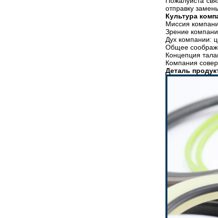
Пожалуйста свя
отправку замен
Культура комп
Миссия компани
Зрение компани
Дух компании: ц
Общее соображе
Концепция тала
Компания совер
Деталь продук