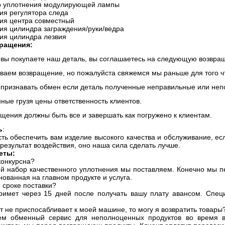
р уплотнения модулирующей лампы
ия регулятора следа
ия центра совместный
ия цилиндра заграждения/руки/ведра
ия цилиндра лезвия
ращения:
о вы покупаете наш деталь, вы соглашаетесь на следующую возвра
ваем возвращение, но пожалуйста свяжемся мы раньше для того ч
 признавать обмен если деталь полученные неправильные или неп
ные грузя цены ответственность клиентов.
щения должны быть все и завершать как погружено к клиентам.
ь
:
ть обеспечить вам изделие высокого качества и обслуживание, ес
езультат воздействия, оно наша сила сделать лучше.
еты:
конкурсна?
ий набор качественного уплотнения мы поставляем. Конечно мы п
нованная на главном продукте и услуга.
 сроке поставки?
римет через 15 дней после получать вашу плату авансом. Специ
т не приспосабливает к моей машине, то могу я возвратить товары
ем обменный сервис для неполноценных продуктов во время в