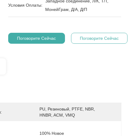
Западное соединение, Л/К, Т/Т,
Условия Оплаты:
МонейГрам, Д/А, Д/П
Поговорите Сейчас
Поговорите Сейчас
PU, Резиновый, PTFE, NBR, 
:
HNBR, ACM, VMQ
100% Новое