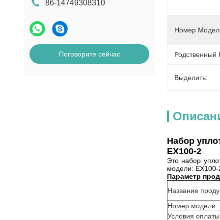
86-14749308310
Номер Модел
Поговорите сейчас
Родственный 
Выделить:
Описан
Набор уплот
EX100-2
Это набор упло
модели: EX100-2
Параметр прод
Название проду
Номер модели
Условия оплаты