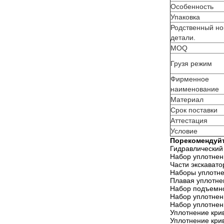
Особенность
Упаковка
Родственный н
детали.
MOQ
Грузя режим
Фирменное
наименование
Материал
Срок поставки
Аттестация
Условие
Порекомендуйт
Гидравлический
Набор уплотнен
Части экскавато
Наборы уплотне
Плавая уплотне
Набор подъемно
Набор уплотне
Набор уплотнен
Уплотнение кри
Уплотнение кри