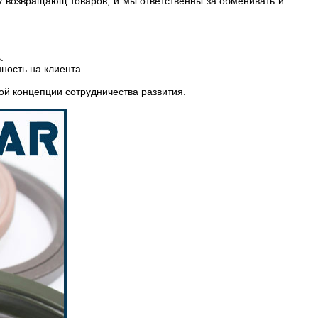
 возвращающ товаров, и мы ответственны за обменивать и
.
ость на клиента.
й концепции сотрудничества развития.