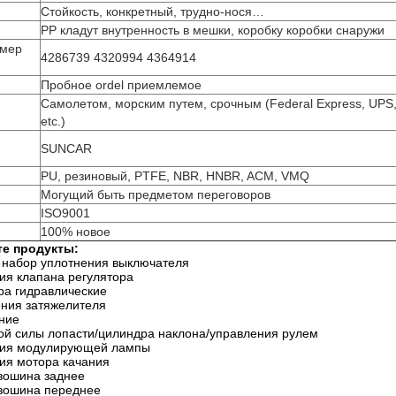
Стойкость, конкретный, трудно-нося…
PP кладут внутренность в мешки, коробку коробки снаружи
омер
4286739 4320994 4364914
Пробное ordel приемлемое
Самолетом, морским путем, срочным (Federal Express, UPS,
etc.)
SUNCAR
PU, резиновый, PTFE, NBR, HNBR, ACM, VMQ
Могущий быть предметом переговоров
ISO9001
100% новое
е продукты:
 набор уплотнения выключателя
ия клапана регулятора
ра гидравлические
ния затяжелителя
ние
й силы лопасти/цилиндра наклона/управления рулем
ния модулирующей лампы
ия мотора качания
вошина заднее
вошина переднее