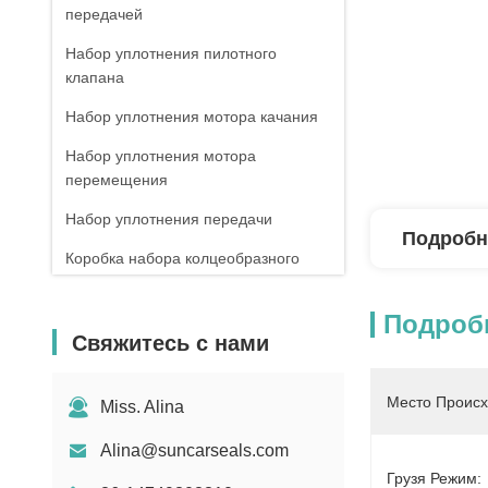
передачей
Набор уплотнения пилотного
клапана
Набор уплотнения мотора качания
Набор уплотнения мотора
перемещения
Набор уплотнения передачи
Подробн
Коробка набора колцеобразного
уплотнения
Подроб
Уплотнения набивкой
Свяжитесь с нами
Уплотнение OEM
Главный набор уплотнения клапана
Место Происх
Miss. Alina
Alina@suncarseals.com
Грузя Режим: