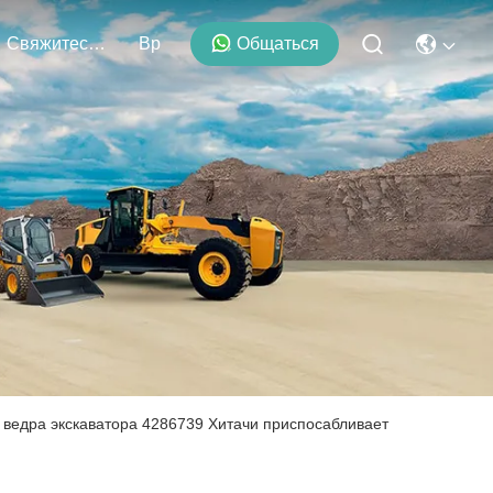
Свяжитесь С Нами
Вр
Общаться
 ведра экскаватора 4286739 Хитачи приспосабливает