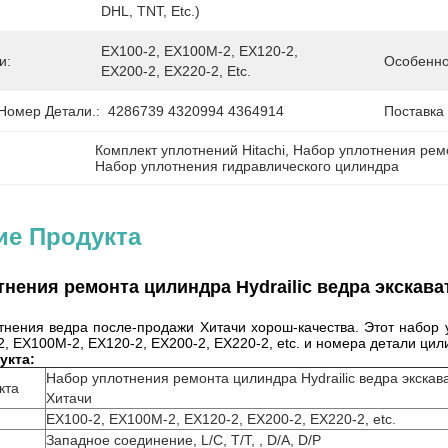
DHL, TNT, Etc.)
EX100-2, EX100M-2, EX120-2, 
и:
Особенно
EX200-2, EX220-2, Etc.
Номер Детали.:
4286739 4320994 4364914
Поставка
Комплект уплотнений Hitachi
, 
Набор уплотнения рем
Набор уплотнения гидравлического цилиндра
ие Продукта
нения ремонта цилиндра Hydrailic ведра экскав
тнения ведра после-продажи Хитачи хорош-качества. Этот набо
, EX100M-2, EX120-2, EX200-2, EX220-2, etc. и номера детали ци
укта:
Набор уплотнения ремонта цилиндра Hydrailic ведра экскав
кта
Хитачи
EX100-2, EX100M-2, EX120-2, EX200-2, EX220-2, etc.
Западное соединение, L/C, T/T, , D/A, D/P