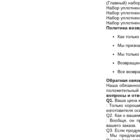
(Главный) набо
Набор уплотнен
Набор уплотнен
Набор уплотнен
Набор уплотнен
Политика возв
Как тольк
Мы призна
Мы только
Возвращен
Все возвра
Обратная связ
Наша обязаннос
положительный р
вопросы и отв
Q1.
Ваша цена 
: Только хорош
изготовителя ос
Q2. Как о вашем
: Вообще, он п
вашего заказа.
Q3. Если продук
: Мы предлага