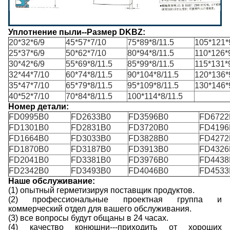
Уплотнение пыли--Размер DKBZ:
20*32*6/9
45*57*7/10
75*89*8/11.5
105*121*
25*37*6/9
50*62*7/10
80*94*8/11.5
110*126*
30*42*6/9
55*69*8/11.5
85*99*8/11.5
115*131*
32*44*7/10
60*74*8/11.5
90*104*8/11.5
120*136*
35*47*7/10
65*79*8/11.5
95*109*8/11.5
130*146*
40*52*7/10
70*84*8/11.5
100*114*8/11.5
Номер детали:
FD0995B0
FD2633B0
FD3596B0
FD6722
FD1301B0
FD2831B0
FD3720B0
FD4196
FD1664B0
FD3033B0
FD3828B0
FD4272
FD1870B0
FD3187B0
FD3913B0
FD4326
FD2041B0
FD3381B0
FD3976B0
FD4438
FD2342B0
FD3493B0
FD4046B0
FD4533
Наше обслуживание:
(1) опытный герметизируя поставщик продуктов.
(2) профессиональные проектная группа и
коммерческий отдел для вашего обслуживания.
(3) все вопросы будут общаны в 24 часах.
(4) качество конюшни---приходить от хороших