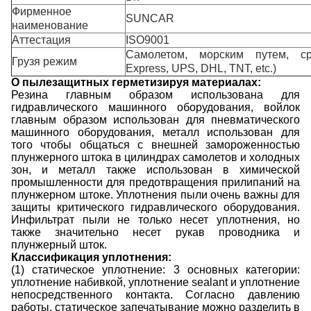
Фирменное
SUNCAR
наименование
Аттестация
ISO9001
Самолетом, морским путем, ср
Грузя режим
Express, UPS, DHL, TNT, etc.)
О пылезащитных герметизируя материалах:
Резина главным образом использована для
гидравлического машинного оборудования, войлок
главным образом использован для пневматического
машинного оборудования, металл использован для
того чтобы общаться с внешней замороженностью
плунжерного штока в цилиндрах самолетов и холодных
зон, и металл также использован в химической
промышленности для предотвращения прилипаний на
плунжерном штоке. Уплотнения пыли очень важны для
защиты критического гидравлического оборудования.
Инфильтрат пыли не только несет уплотнения, но
также значительно несет рукав проводника и
плунжерный шток.
Классификация уплотнения:
(1) статическое уплотнение: 3 основных категории:
уплотнение набивкой, уплотнение sealant и уплотнение
непосредственного контакта. Согласно давлению
работы, статическое запечатывание можно разделить в