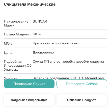
Счищателя Механические
Наименование
SUNCAR
Марки:
DKBZ
Номер Модели:
Признавайте пробный заказ
МОК:
Договоренно
Цена:
Подробная
Сумка ПП внутрь, коробка коробки снаружи
Информация Об
Упаковке:
Западное соединение, Л/К, Т/Т, МонейГрам,
Условия
Д/А, Д/П
Оплаты:
Поговорите Сейчас
Поговорите Сейчас
Подробная Информация
Описание Продукта