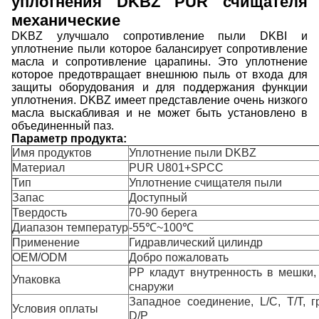
уплотнения DKBZ PUR счищателя
механические
DKBZ улучшало сопротивление пыли DKBI и
уплотнение пыли которое балансирует сопротивление
масла и сопротивление царапины. Это уплотнение
которое предотвращает внешнюю пыль от входа для
защиты оборудования и для поддержания функции
уплотнения. DKBZ имеет представление очень низкого
масла выскабливая и не может быть установлено в
объединенный паз.
Параметр продукта:
Имя продуктов
Уплотнение пыли DKBZ
Материал
PUR U801+SPCC
Тип
Уплотнение счищателя пыли
Запас
Доступный
Твердость
70-90 берега
Диапазон температур
-55℃~100℃
Применение
Гидравлический цилиндр
OEM/ODM
Добро пожаловать
PP кладут внутренность в мешки,
Упаковка
снаружи
Западное соединение, L/C, T/T, г
Условия оплаты
D/P