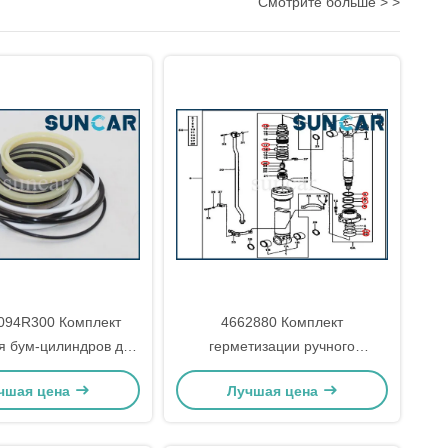
Смотрите больше > >
094R300 Комплект
4662880 Комплект
я бум-цилиндров для
герметизации ручного
тора Kobelco SK60
цилиндра для экскаватора
чшая цена
Лучшая цена
Deere 200LC, 270CLC, 2554,
2054, 2154D