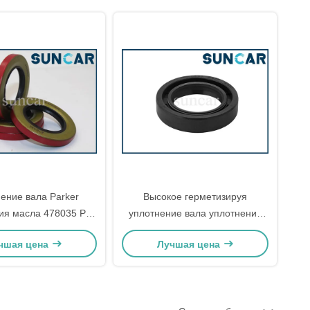
ение вала Parker
Высокое герметизируя
ия масла 478035 PA
уплотнение вала уплотнения
ля мотора серии TG
масла NBR DC представления
чшая цена
Лучшая цена
81808572 материальное
роторное