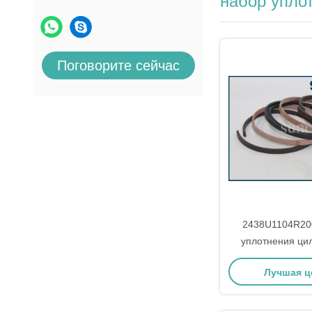
набор упло
Поговорите сейчас
2438U1104R20
уплотнения ци
подходит для 
Лучшая ц
Kobelco SK200
SK210, S