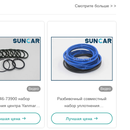
Смотрите больше > >
Видео
Видео
46-73900 набор
Разбивочный совместный
ния центра Yanmar
набор уплотнения
 SV08-1A набора
VOE14506407 14506407 для
чшая цена
Лучшая цена
73900 уплотнения
шарнирного соединения
ного соединения
EW130 EW140E EW145B