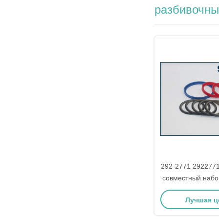
разбивочны
292-2771 292277
совместный набо
для экскаватора
Лучшая ц
M315C M