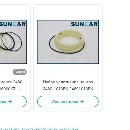
Видео
емонта 2480-
Набор уплотнения центра
06060KT
2480-1013EK 24801013EK
арнирного
совместный для шарнирного
ена
Лучшая цена
частей Doosan
соединения экскаватора
тра 130LC-V
280LC-III Doosan
тных
СОЛНЕЧНОГО
тнения регулятора следа