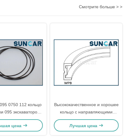
Смотрите больше > >
095 0750 112 кольцо
Высококачественное и хорошее
и 095 экскаваторов
кольцо с направляющими
сабливают кольцо
поршеня уплотнения
чшая цена
Лучшая цена
ы Hyundai R200W
гидравлического масла
0W-2 R200W-3
репутации WPB