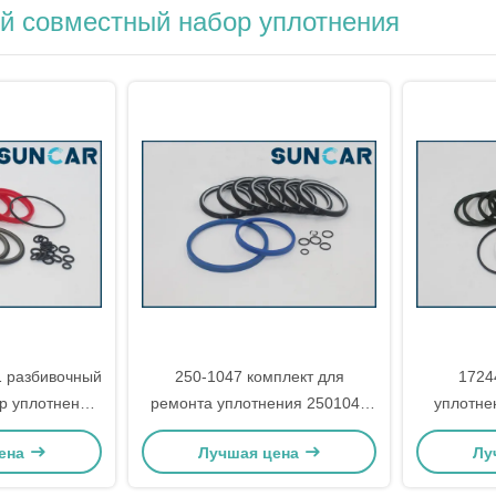
й совместный набор уплотнения
1 разбивочный
250-1047 комплект для
1724
р уплотнения
ремонта уплотнения 2501047
уплотне
 колеса M313C
шарнирных соединений для
SV08-1
ена
Лучшая цена
Лу
317D
экскаватора колеса моделей
172446
M313C M316C C.A.T
шарнир