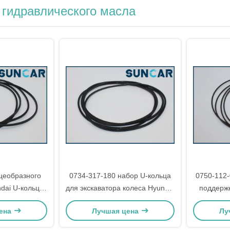
 гидравлического масла
цеобразного
0734-317-180 набор U-кольца
0750-112-
dai U-кольца
для экскаватора колеса Hyundai
поддержк
4 317 181 для
R200W R200W-2 R200W-3
приспо
ена
Лучшая цена
Лу
00W R200W-2
замен
-3
R20