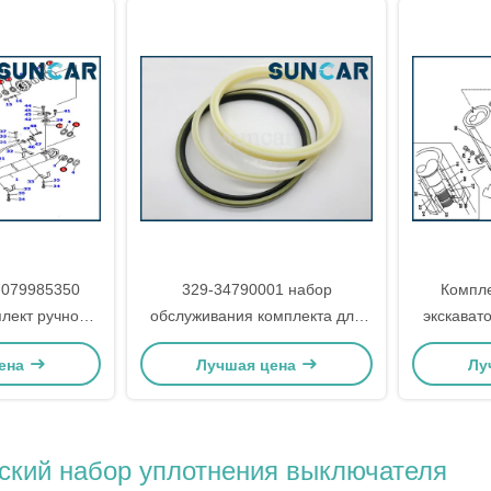
7079985350
329-34790001 набор
Компле
лект ручной
обслуживания комплекта для
экскават
и для Komatsu
ремонта уплотнения
набо
ена
Лучшая цена
Лу
0-8
32934790001 цилиндра для
запечатыв
экскаватора KATO
LZ00
ский набор уплотнения выключателя