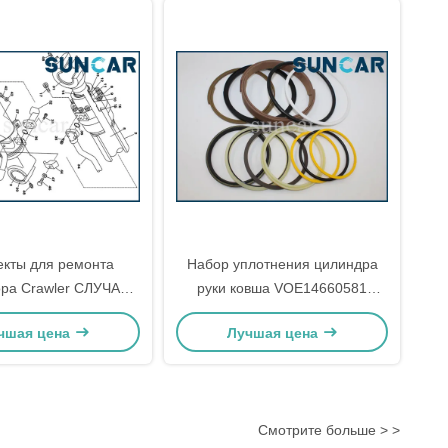
кты для ремонта
Набор уплотнения цилиндра
ора Crawler СЛУЧАЯ
руки ковша VOE14660581
ра CX240 CX290
приспосабливает оборудование
чшая цена
Лучшая цена
ания цилиндра ведра
SUNCARVO.L.VO EC350E
444 внутренние
EC380D EC380DHR тяжелое
Смотрите больше > >