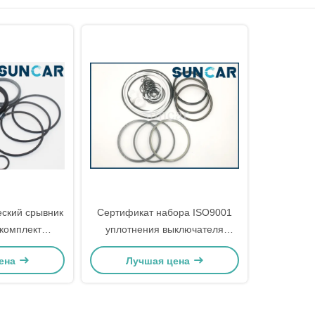
еский срывник
Сертификат набора ISO9001
 комплект
уплотнения выключателя
Soosan СБ30
SUNCAR TOKU гидравлический
ена
Лучшая цена
плотнитель
комплект