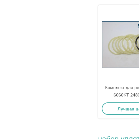
Комплект для р
6060KT 248
уплотнения ш
Лучшая ц
соединения для 
СОЛНЕЧНОГО цен
совмес
набор упло