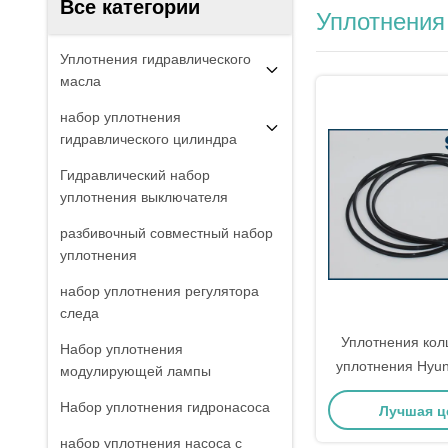
Все категории
Уплотнения
Уплотнения гидравлического
масла
набор уплотнения
гидравлического цилиндра
Гидравлический набор
уплотнения выключателя
разбивочный совместный набор
уплотнения
набор уплотнения регулятора
следа
Уплотнения кол
Набор уплотнения
уплотнения Hyun
модулирующей лампы
0734-317-181 073
Набор уплотнения гидронасоса
Лучшая ц
экскаватора R2
R200W
набор уплотнения насоса с