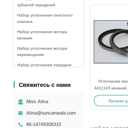
зубчатой передачей
Набор уплотнения пилотного
клапана
Набор уплотнения мотора
качания
Набор уплотнения мотора
перемещения
Набор уплотнения передачи
Коробка набора колцеобразного
Уплотнение ма
уплотнения
Свяжитесь с нами
4411143 качаний
Уплотнения набивкой
экскаватора Z
Лучшая ц
Miss. Alina
ZX120-E 
Уплотнение OEM
Главный набор уплотнения
Alina@suncarseals.com
клапана
86-14749308310