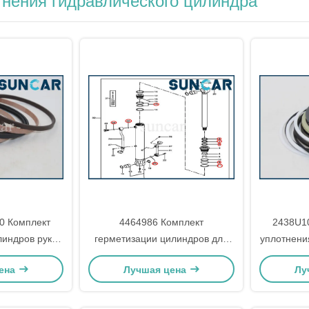
тнения гидравлического цилиндра
0 Комплект
4464986 Комплект
2438U1
линдров рук
герметизации цилиндров для
уплотнени
экскаватора
моделей 75D, 85D, 75C, 80C
экскава
ена
Лучшая цена
Лу
, SK200LC,
John Deere
K210LC